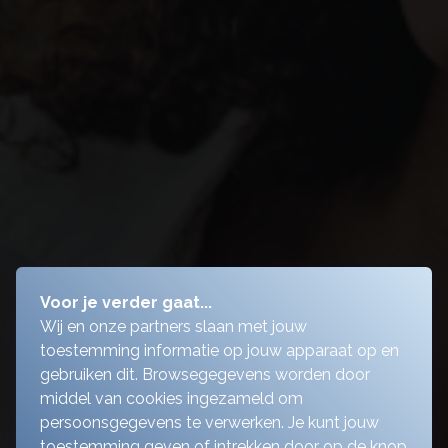
Voor je verder gaat...
Wij en onze partners slaan met jouw
toestemming informatie op jouw apparaat op en
gebruiken dit. Browsegegevens worden door
middel van cookies ingezameld om
persoonsgegevens te verwerken. Je kunt jouw
toestemming geven of intrekken door op de knop