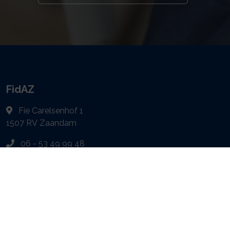
FidAZ
Fie Carelsenhof 1
1507 RV
Zaandam
06 - 53 49 99 48
info@fidaz.nl
Navigeren
Bestuur
Komende events